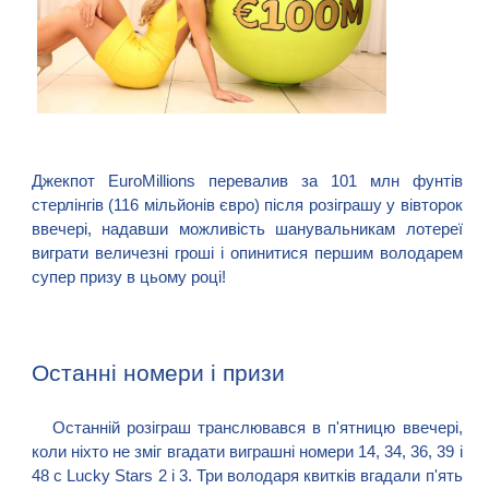
Джекпот EuroMillions перевалив за 101 млн фунтів
стерлінгів (116 мільйонів євро) після розіграшу у вівторок
ввечері, надавши можливість шанувальникам лотереї
виграти величезні гроші і опинитися першим володарем
супер призу в цьому році!
Останні номери і призи
Останній розіграш транслювався в п'ятницю ввечері,
коли ніхто не зміг вгадати виграшні номери 14, 34, 36, 39 і
48 с Lucky Stars 2 і 3. Три володаря квитків вгадали п'ять