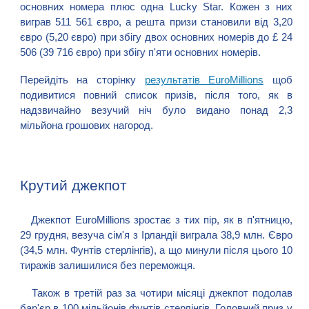
основних номера плюс одна Lucky Star. Кожен з них
виграв 511 561 євро, а решта призи становили від 3,20
євро (5,20 євро) при збігу двох основних номерів до £ 24
506 (39 716 євро) при збігу п'яти основних номерів.
Перейдіть на сторінку
результатів EuroMillions
щоб
подивитися повний список призів, після того, як в
надзвичайно везучий ніч було видано понад 2,3
мільйона грошових нагород.
Крутий джекпот
Джекпот EuroMillions зростає з тих пір, як в п'ятницю,
29 грудня, везуча сім'я з Ірландії виграла 38,9 млн. Євро
(34,5 млн. Фунтів стерлінгів), а що минули після цього 10
тиражів залишилися без переможця.
Також в третій раз за чотири місяці джекпот подолав
бар'єр в 100 мільйонів фунтів стерлінгів. Головний приз у