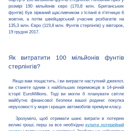
розмірі 190 мільйонів євро (170,8 млн. Британських
фунтів) був зірваний щасливчиком з Іспанії в п'ятницю 6
жовтня, а потім швейцарський учасник розбагатів на
135,3 млн. Євро (119,8 млн. Фунтів стерлінгів) у вівторок,
19 грудня 2017.
Як витратити 100 мільйонів фунтів
стерлінгів?
Якщо вам пощастить, і ви виграєте наступний джекпот,
ви станете одним з найбільших переможців в 14-річній
історії EuroMillions. Тоді ви могли б планувати світле
майбутнє фінансової безпеки вашої родини: покупка
нерухомості у моря і кращих автомобілів преміум-класу.
Зрозуміло, щоб отримати шанс виграти в лотерею
великі гроші, перш за все необхідно
купити лотерейний