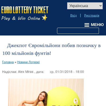
Перейти
Select
до
your
language
основного
Меню
Вхід
Реєстрація
вмісту
учётной
МЕНЮ
записи
пользователя
Пошук
Джекпот Євромільйони побив позначку в
100 мільйонів фунтів!
Головна
Новини Лотереї
Рядок
Надіслав:
Alex Miras
, дата:
ср, 01/31/2018 - 18:00
навіґації