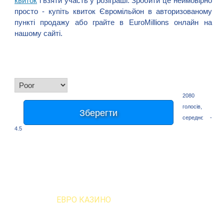
квиток
і взяти участь у розіграші. Зробити це неймовірно
просто - купіть квиток Євромільйон в авторизованому
пункті продажу або грайте в EuroMillions онлайн на
нашому сайті.
2080
голосів,
середнє -
4.5
ЕВРО КАЗИНО