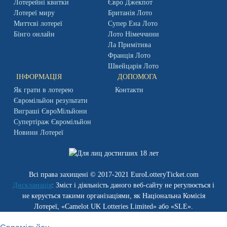
Лотерейні квитки
Євро Джекпот
Лотереї миру
Британія Лото
Миттєві лотереї
Супер Ена Лото
Бінго онлайн
Лото Німеччини
Ла Примітива
Франція Лото
Швейцарія Лото
ІНФОРМАЦІЯ
ДОПОМОГА
Як грати в лотерею
Контакти
Євромільйон результати
Виграші ЄвроМільйони
Супертіраж Євромільйон
Новини Лотереї
Всі права захищені © 2017-2021 EuroLotteryTicket.com
Дискламація
: Зміст і діяльність даного веб-сайту не регулюється і
не керується такими організаціями, як Національна Комісія
Лотереї, «Camelot UK Lotteries Limited» або «SLE».