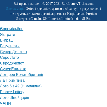
Всі права захищені © 2017-2021 EuroLotteryTicket.com
Дискламація
: Зміст і діяльність даного веб-сайту не регулюється і
не керується такими організаціями, як Національна Комісія
Лотереї, «Camelot UK Lotteries Limited» або «SLE».
Євромільйон
Як грати
Виграші
Результати
Супер Джекпот
Євро Лото
Євроджекпот
СуперЕналото
Лотерея Великобританії
Ла Примітива
Лото 6 з 49 (Німеччина)
France Lottery
Лото Швейцарія
ЧАПИ