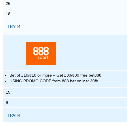
26
18
ГРАТИ
Bet of £10/€10 or more – Get £30/€30 free bet888
USING PROMO CODE from 888 bet online: 30fb
15
9
ГРАТИ