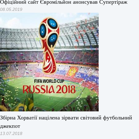
Офіційний сайт Євромільйон анонсував Супертіраж
08.05.2019
Збірна Хорватії націлена зірвати світовий футбольний
джекпот
13.07.2018