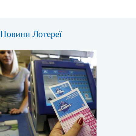
Новини Лотереї